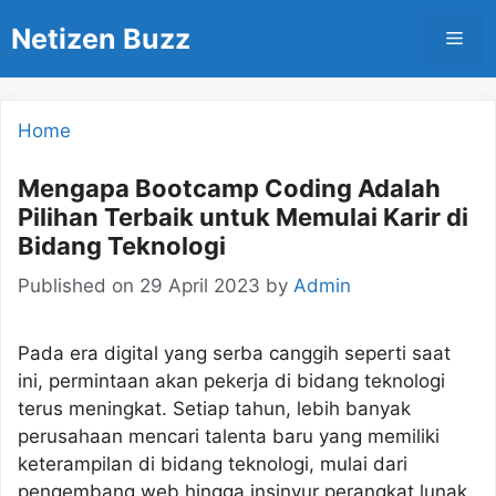
Skip
Netizen Buzz
Men
to
content
Home
Mengapa Bootcamp Coding Adalah
Pilihan Terbaik untuk Memulai Karir di
Bidang Teknologi
Published on
29 April 2023
by
Admin
Pada era digital yang serba canggih seperti saat
ini, permintaan akan pekerja di bidang teknologi
terus meningkat. Setiap tahun, lebih banyak
perusahaan mencari talenta baru yang memiliki
keterampilan di bidang teknologi, mulai dari
pengembang web hingga insinyur perangkat lunak.