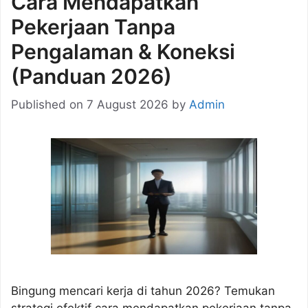
Cara Mendapatkan
Pekerjaan Tanpa
Pengalaman & Koneksi
(Panduan 2026)
Published on
7 August 2026
by
Admin
Bingung mencari kerja di tahun 2026? Temukan