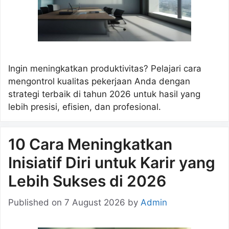
Ingin meningkatkan produktivitas? Pelajari cara
mengontrol kualitas pekerjaan Anda dengan
strategi terbaik di tahun 2026 untuk hasil yang
lebih presisi, efisien, dan profesional.
10 Cara Meningkatkan
Inisiatif Diri untuk Karir yang
Lebih Sukses di 2026
Published on
7 August 2026
by
Admin