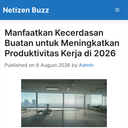
Skip
Netizen Buzz
Men
to
content
Manfaatkan Kecerdasan
Buatan untuk Meningkatkan
Produktivitas Kerja di 2026
Published on
9 August 2026
by
Admin