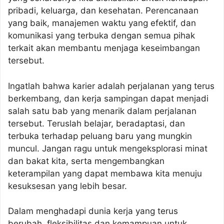
pribadi, keluarga, dan kesehatan. Perencanaan
yang baik, manajemen waktu yang efektif, dan
komunikasi yang terbuka dengan semua pihak
terkait akan membantu menjaga keseimbangan
tersebut.
Ingatlah bahwa karier adalah perjalanan yang terus
berkembang, dan kerja sampingan dapat menjadi
salah satu bab yang menarik dalam perjalanan
tersebut. Teruslah belajar, beradaptasi, dan
terbuka terhadap peluang baru yang mungkin
muncul. Jangan ragu untuk mengeksplorasi minat
dan bakat kita, serta mengembangkan
keterampilan yang dapat membawa kita menuju
kesuksesan yang lebih besar.
Dalam menghadapi dunia kerja yang terus
berubah, fleksibilitas dan kemampuan untuk