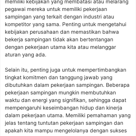
memiliki kebijakan yang membatasi atau melarang
pegawai mereka untuk memiliki pekerjaan
sampingan yang terkait dengan industri atau
kompetitor yang sama. Penting untuk mengetahui
kebijakan perusahaan dan memastikan bahwa
bekerja sampingan tidak akan bertentangan
dengan pekerjaan utama kita atau melanggar
aturan yang ada.
Selain itu, penting juga untuk mempertimbangkan
tingkat komitmen dan tanggung jawab yang
dibutuhkan dalam pekerjaan sampingan. Beberapa
pekerjaan sampingan mungkin membutuhkan
waktu dan energi yang signifikan, sehingga dapat
mempengaruhi keseimbangan hidup dan kinerja
dalam pekerjaan utama. Memiliki pemahaman yang
jelas tentang tuntutan pekerjaan sampingan dan
apakah kita mampu mengelolanya dengan sukses