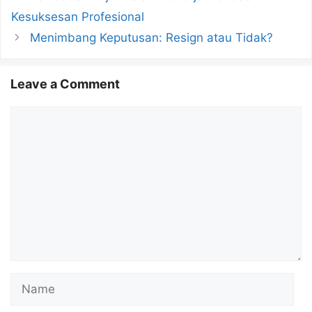
Kesuksesan Profesional
Menimbang Keputusan: Resign atau Tidak?
Leave a Comment
Comment
Name