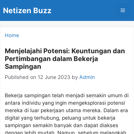
Skip
Netizen Buzz
Men
to
content
Home
Menjelajahi Potensi: Keuntungan dan
Pertimbangan dalam Bekerja
Sampingan
Published on
12 June 2023
by
Admin
Bekerja sampingan telah menjadi semakin umum di
antara individu yang ingin mengeksplorasi potensi
mereka di luar pekerjaan utama mereka. Dalam era
digital yang terhubung, peluang untuk bekerja
sampingan semakin banyak dan dapat diakses
dengan lebih mudah. Namun, sebelum melangkah