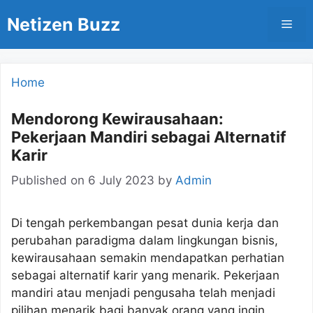
Skip
Netizen Buzz
Men
to
content
Home
Mendorong Kewirausahaan:
Pekerjaan Mandiri sebagai Alternatif
Karir
Published on
6 July 2023
by
Admin
Di tengah perkembangan pesat dunia kerja dan
perubahan paradigma dalam lingkungan bisnis,
kewirausahaan semakin mendapatkan perhatian
sebagai alternatif karir yang menarik. Pekerjaan
mandiri atau menjadi pengusaha telah menjadi
pilihan menarik bagi banyak orang yang ingin