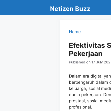
Skip
Netizen Buzz
to
content
Home
Efektivitas 
Pekerjaan
Published on
17 July 202
Dalam era digital ya
berpengaruh dalam du
keluarga, sosial med
dunia pekerjaan. Den
prestasi, sosial me
profesional.