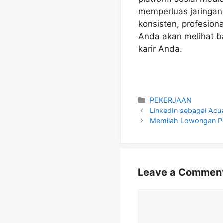
memperluas jaringan 
konsisten, profesion
Anda akan melihat b
karir Anda.
Categories
PEKERJAAN
LinkedIn sebagai Acua
Memilah Lowongan Pe
Leave a Commen
Comment