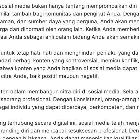
sosial media bukan hanya tentang mempromosikan diri se
nilai tambah bagi komunitas dan pengikut Anda. Denga
laman, dan sumber daya yang berguna, Anda akan men
rga dan dihormati oleh orang lain. Ketika Anda member
utasi Anda sebagai ahli dalam bidang Anda akan semak
untuk tetap hati-hati dan menghindari perilaku yang da
ndari berbagi konten yang kontroversial, memicu konfli
 bahwa konten yang Anda bagikan di sosial media dapat
citra Anda, baik positif maupun negatif.
isten dalam membangun citra diri di sosial media. Selara
 seorang profesional. Dengan konsistensi, orang-orang
ai individu yang dapat dipercaya, berkompeten, dan me
g terhubung secara digital ini, sosial media telah menj
anding diri dan mencapai kesuksesan profesional. D
a dengan bijaksana, Anda dapat menonjolkan kualifikasi