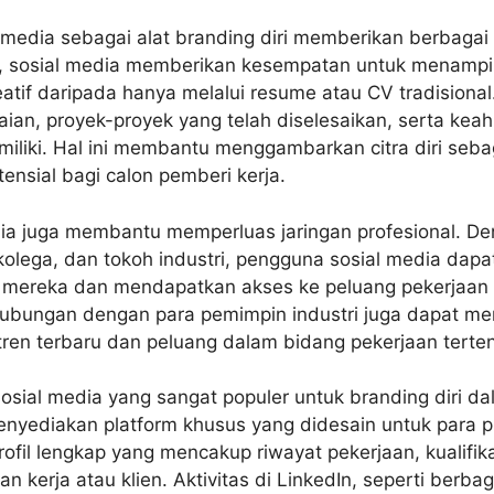
media sebagai alat branding diri memberikan berbagai
, sosial media memberikan kesempatan untuk menampilka
eatif daripada hanya melalui resume atau CV tradisiona
n, proyek-proyek yang telah diselesaikan, serta keah
miliki. Hal ini membantu menggambarkan citra diri seba
nsial bagi calon pemberi kerja.
edia juga membantu memperluas jaringan profesional. D
kolega, dan tokoh industri, pengguna sosial media dap
al mereka dan mendapatkan akses ke peluang pekerjaan 
n hubungan dengan para pemimpin industri juga dapat 
tren terbaru dan peluang dalam bidang pekerjaan terten
sosial media yang sangat populer untuk branding diri d
enyediakan platform khusus yang didesain untuk para p
il lengkap yang mencakup riwayat pekerjaan, kualifikasi
n kerja atau klien. Aktivitas di LinkedIn, seperti berbag