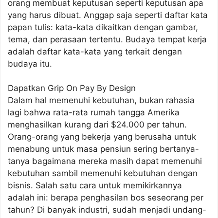
orang membuat keputusan seperti keputusan apa
yang harus dibuat. Anggap saja seperti daftar kata
papan tulis: kata-kata dikaitkan dengan gambar,
tema, dan perasaan tertentu. Budaya tempat kerja
adalah daftar kata-kata yang terkait dengan
budaya itu.
Dapatkan Grip On Pay By Design
Dalam hal memenuhi kebutuhan, bukan rahasia
lagi bahwa rata-rata rumah tangga Amerika
menghasilkan kurang dari $24.000 per tahun.
Orang-orang yang bekerja yang berusaha untuk
menabung untuk masa pensiun sering bertanya-
tanya bagaimana mereka masih dapat memenuhi
kebutuhan sambil memenuhi kebutuhan dengan
bisnis. Salah satu cara untuk memikirkannya
adalah ini: berapa penghasilan bos seseorang per
tahun? Di banyak industri, sudah menjadi undang-