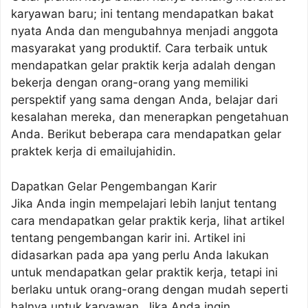
karyawan baru; ini tentang mendapatkan bakat
nyata Anda dan mengubahnya menjadi anggota
masyarakat yang produktif. Cara terbaik untuk
mendapatkan gelar praktik kerja adalah dengan
bekerja dengan orang-orang yang memiliki
perspektif yang sama dengan Anda, belajar dari
kesalahan mereka, dan menerapkan pengetahuan
Anda. Berikut beberapa cara mendapatkan gelar
praktek kerja di emailujahidin.
Dapatkan Gelar Pengembangan Karir
Jika Anda ingin mempelajari lebih lanjut tentang
cara mendapatkan gelar praktik kerja, lihat artikel
tentang pengembangan karir ini. Artikel ini
didasarkan pada apa yang perlu Anda lakukan
untuk mendapatkan gelar praktik kerja, tetapi ini
berlaku untuk orang-orang dengan mudah seperti
halnya untuk karyawan. Jika Anda ingin