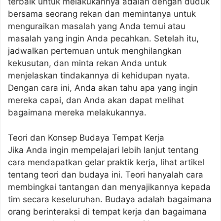
terbaik untuk melakukannya adalah dengan duduk
bersama seorang rekan dan memintanya untuk
menguraikan masalah yang Anda temui atau
masalah yang ingin Anda pecahkan. Setelah itu,
jadwalkan pertemuan untuk menghilangkan
kekusutan, dan minta rekan Anda untuk
menjelaskan tindakannya di kehidupan nyata.
Dengan cara ini, Anda akan tahu apa yang ingin
mereka capai, dan Anda akan dapat melihat
bagaimana mereka melakukannya.
Teori dan Konsep Budaya Tempat Kerja
Jika Anda ingin mempelajari lebih lanjut tentang
cara mendapatkan gelar praktik kerja, lihat artikel
tentang teori dan budaya ini. Teori hanyalah cara
membingkai tantangan dan menyajikannya kepada
tim secara keseluruhan. Budaya adalah bagaimana
orang berinteraksi di tempat kerja dan bagaimana