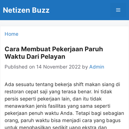
Skip
Netizen Buzz
Men
to
content
Home
Cara Membuat Pekerjaan Paruh
Waktu Dari Pelayan
Published on
14 November 2022
by
Admin
Ada sesuatu tentang bekerja shift makan siang di
restoran cepat saji yang terasa benar. Ini tidak
persis seperti pekerjaan lain, dan itu tidak
menawarkan jenis fasilitas yang sama seperti
pekerjaan penuh waktu Anda. Tetapi bagi sebagian
orang, paruh waktu bisa menjadi cara yang bagus
untuk menghasilkan sedikit uang ekstra dan