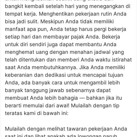
bangkit kembali setelah hari yang menegangkan di
tempat kerja. Menghentikan pekerjaan rutin Anda
bisa jadi sulit. Meskipun Anda tidak memiliki
manfaat apa pun, Anda tetap harus pergi bekerja
setiap hari dan membayar pajak Anda. Bekerja
untuk diri sendiri juga dapat membantu Anda
menghemat uang dengan menahan jadwal yang
telah ditentukan dan memberi Anda waktu istirahat
saat Anda membutuhkannya. Jika Anda memiliki
keberanian dan dedikasi untuk mencapai tujuan
Anda, ada banyak cara untuk mengambil lebih
banyak tanggung jawab sebenarnya dapat
membuat Anda lebih bahagia — bahkan jika itu
berarti memulai dari awal! Mulailah dengan tip
teratas kami di bawah ini:
Mulailah dengan melihat tawaran pekerjaan Anda
saat ini dan lihat apakah ada lowongan paruh