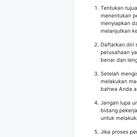
Tentukan tuju
menentukan pe
menyiapkan da
melanjutkan ke
Daftarkan diri
perusahaan ya
benar dan leng
Setelah mengi
melakukan mag
bahwa Anda ad
Jangan lupa u
bidang pekerj
untuk melakuk
Jika proses pe