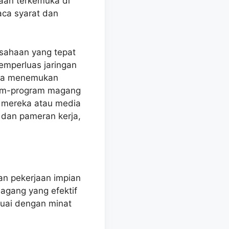
haan terkemuka di
aca syarat dan
usahaan yang tepat
emperluas jaringan
bisa menemukan
ram-program magang
b mereka atau media
 dan pameran kerja,
an pekerjaan impian
agang yang efektif
uai dengan minat