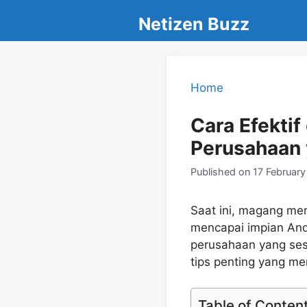
Skip
Netizen Buzz
to
content
Home
Cara Efekti
Perusahaan 
Published on
17 Februar
Saat ini, magang me
mencapai impian And
perusahaan yang ses
tips penting yang m
Table of Conten