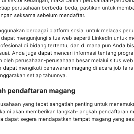
a di sektor keuangan, maka carilah perusahaan-perusa
a setiap perusahaan berbeda-beda, pastikan untuk memb
engan seksama sebelum mendaftar.
ggunakan berbagai platform sosial untuk melacak per
dapat mengunjungi situs web seperti LinkedIn untuk m
ofesional di bidang tertentu, dan di mana pun Anda 
uai. Anda juga dapat mencari informasi tentang prog
n oleh perusahaan-perusahaan besar melalui situs we
a dapat mengikuti penawaran magang di acara job fairs
enggarakan setiap tahunnya.
ah pendaftaran magang
rusahaan yang tepat sangatlah penting untuk menemuk
, kami akan memberikan langkah-langkah pendaftaran m
a dapat segera mendapatkan tempat magang yang ses