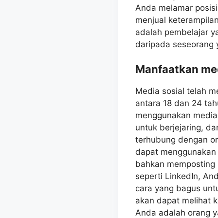
Anda melamar posisi
menjual keterampila
adalah pembelajar ya
daripada seseorang 
Manfaatkan med
Media sosial telah m
antara 18 dan 24 ta
menggunakan media s
untuk berjejaring, 
terhubung dengan ora
dapat menggunakan m
bahkan memposting r
seperti LinkedIn, An
cara yang bagus unt
akan dapat melihat 
Anda adalah orang ya