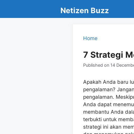
Skip
Netizen Buzz
to
content
Home
7 Strategi 
Published on
14 Decemb
Apakah Anda baru lul
pengalaman? Jangan 
pengalaman. Meskipun
Anda dapat menemuka
membantu Anda dalam 
terbukti untuk memb
strategi ini akan m