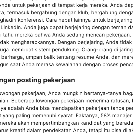
da untuk pekerjaan di tempat kerja mereka. Anda da
a, termasuk bergabung dengan klub, bergabung denga
ghadiri konferensi. Cara hebat lainnya untuk berjejaring
i LinkedIn. Anda juga dapat berjejaring dengan teman 
ri tahu mereka bahwa Anda sedang mencari pekerjaan.
idak mengharapkannya. Dengan berjejaring, Anda tid
 juga membuat sistem pendukung. Orang-orang di jarin
berharga, umpan balik tentang resume Anda, dan mere
gus saat Anda merasa kewalahan dengan proses pencar
engan posting pekerjaan
lowongan pekerjaan, Anda mungkin bertanya-tanya bag
aian. Beberapa lowongan pekerjaan menerima ratusan, 
nya adalah Anda bisa mendapatkan pekerjaan tanpa p
 yang paling memenuhi syarat. Faktanya, 58% manajer 
ereka akan mempertimbangkan kandidat yang berada d
rus kreatif dalam pendekatan Anda, tetapi itu bisa dilak