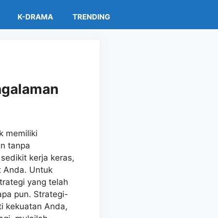
K-DRAMA
TRENDING
ngalaman
k memiliki
n tanpa
edikit kerja keras,
t Anda. Untuk
rategi yang telah
a pun. Strategi-
ti kekuatan Anda,