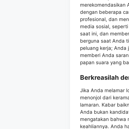
merekomendasikan An
dengan beberapa car
profesional, dan men
media sosial, sepert
saat ini, dan membe
berguna saat Anda t
peluang kerja; Anda
memberi Anda saran 
papan suara yang ba
Berkreasilah d
Jika Anda melamar 
menonjol dari keram
lamaran. Kabar baik
Anda bukan kandidat
mengatakan bahwa m
keahliannya. Anda ha