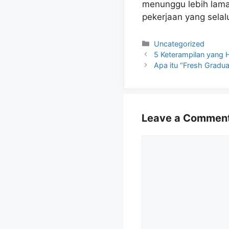
menunggu lebih lama
pekerjaan yang selal
Categories
Uncategorized
5 Keterampilan yang H
Apa itu “Fresh Gradua
Leave a Commen
Comment